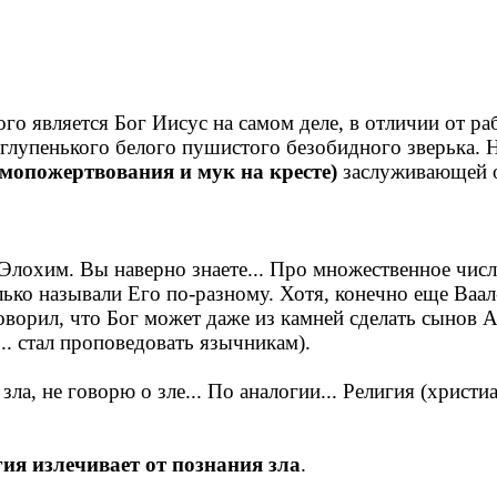
го является Бог Иисус на самом деле, в отличии от ра
 глупенького белого пушистого безобидного зверька. 
мопожертвования и мук на кресте)
заслуживающей о
 Элохим. Вы наверно знаете... Про множественное числ
ко называли Его по-разному. Хотя, конечно еще Ваал-
говорил, что Бог может даже из камней сделать сынов
. стал проповедовать язычникам).
зла, не говорю о зле... По аналогии... Религия (христ
ия излечивает от познания зла
.