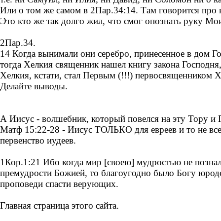
Или о том же самом в 2Пар.34:14. Там говорится про
Это кто же так долго жил, что смог опознать руку Мо
2Пар.34.
14 Когда вынимали они серебро, принесенное в дом Го
тогда Хелкия священник нашел книгу закона Господня
Хелкия, кстати, стал Первым (!!!) первосвященником
Делайте выводы.
А Иисус - волшебник, который повелся на эту Тору и П
Матф 15:22-28 - Иисус ТОЛЬКО для евреев и то не все
первенство иудеев.
1Кор.1:21 Ибо когда мир [своею] мудростью не познал
премудрости Божией, то благоугодно было Богу юрод
проповеди спасти верующих.
Главная страница этого сайта.