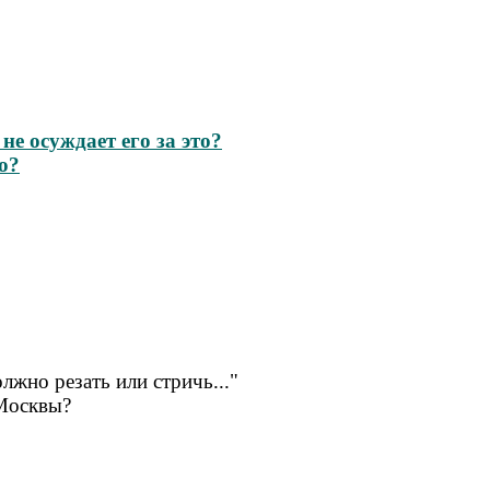
е осуждает его за это?
о?
олжно резать или стричь..."
 Москвы?