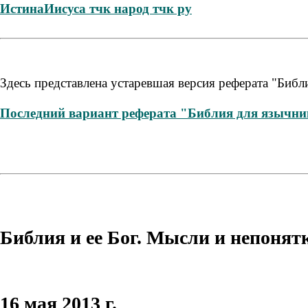
ИстинаИисуса тчк народ тчк ру
Здесь представлена устаревшая версия реферата "Биб
Последний вариант реферата "Библия для язычник
Библия и ее Бог. Мысли и непонятки.
16 мая 2013 г.