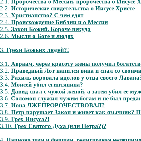
2.1.
Пророчества о Мессии, пророчества о Иисусе 
2.2.
Исторические свидетельства о Иисусе Христе
2.3.
Христианство? С чем едят
2.4.
Происхождение Библии и о Мессии
2.5.
Закон Божий. Короче некуда
2.6.
Мысли о Боге и людях
3.
Грехи Божьих людей?!
3.1.
Авраам, через красоту жены получил богатств
3.2.
Праведный Лот напился вина и спал со своим
3.3.
Рахиль воровала идолов у отца своего Лавана
3.4.
Моисей убил египтянина?
3.5.
Давид спал с чужой женой, а затем убил ее м
3.6.
Соломон служил чужим богам и не был предан
3.7.
Иона ЛЖЕПРОРОЧЕСТВОВАЛ?
3.8.
Петр нарушает Закон и живет как язычник? Па
3.9.
Грех Иисуса?!
3.10.
Грех Святого Духа (или Петра?)?
4.
Национализм и фашизм, религиозная нетерпимо