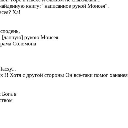
 найденную книгу: "написанное рукой Моисея".
исея? Ха!
сподень,
, [данную] рукою Моисея.
 Храма Соломона
асху...
х!!! Хотя с другой стороны Он все-таки помог хананея
 Бога в
ством