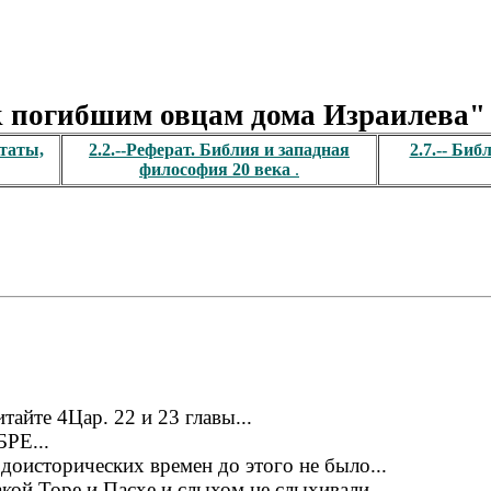
к погибшим овцам дома Израилева" 
итаты,
2.2.--Реферат. Библия и западная
2.7.-- Би
философия 20 века
.
тайте 4Цар. 22 и 23 главы...
БРЕ...
доисторических времен до этого не было...
акой Торе и Пасхе и слыхом не слыхивали...