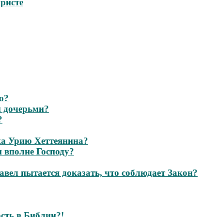
Христе
о?
и дочерьми?
?
ужа Урию Хеттеянина?
 вполне Господу?
вел пытается доказать, что соблюдает Закон?
сть в Библии?!