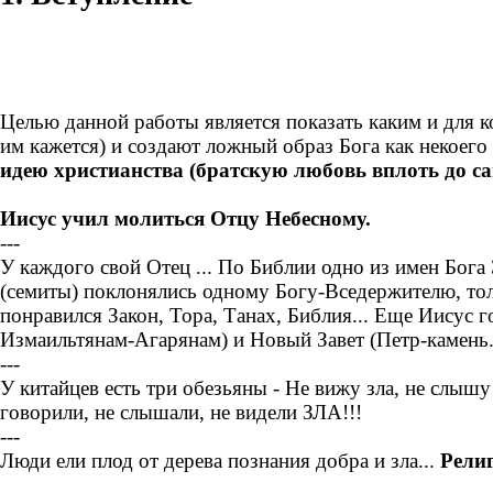
Целью данной работы является показать каким и для ко
им кажется) и создают ложный образ Бога как некоего
идею христианства (братскую любовь вплоть до са
Иисус учил молиться Отцу Небесному.
---
У каждого свой Отец ... По Библии одно из имен Бога
(семиты) поклонялись одному Богу-Вседержителю, толь
понравился Закон, Тора, Танах, Библия... Еще Иисус 
Измаильтянам-Агарянам) и Новый Завет (Петр-камень..
---
У китайцев есть три обезьяны - Не вижу зла, не слышу 
говорили, не слышали, не видели ЗЛА!!!
---
Люди ели плод от дерева познания добра и зла...
Религ