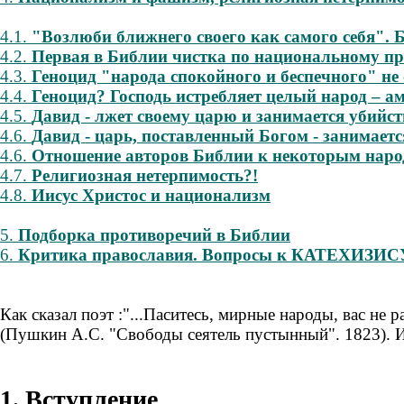
4.1.
"Возлюби ближнего своего как самого себя".
4.2.
Первая в Библии чистка по национальному пр
4.3.
Геноцид "народа спокойного и беспечного" не
4.4.
Геноцид? Господь истребляет целый народ – а
4.5.
Давид - лжет своему царю и занимается убийс
4.6.
Давид - царь, поставленный Богом - занимаетс
4.6.
Отношение авторов Библии к некоторым наро
4.7.
Религиозная нетерпимость?!
4.8.
Иисус Христос и национализм
5.
Подборка противоречий в Библии
6.
Критика православия. Вопросы к КАТЕХ
Как сказал поэт :"...Паситесь, мирные народы, вас не 
(Пушкин А.С. "Свободы сеятель пустынный". 1823). И
1. Вступление