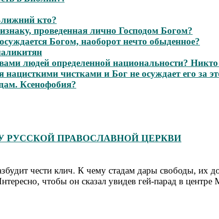
 Ближний кто?
изнаку, проведенная лично Господом Богом?
 осуждается Богом, наоборот нечто обыденное?
маликитян
твами людей определенной национальности? Никто н
я нацисткими чистками и Бог не осуждает его за эт
дам. Ксенофобия?
ИЗИСУ РУССКОЙ ПРАВОСЛАВНОЙ ЦЕРКВИ
разбудит чести клич. К чему стадам дары свободы, их д
нтересно, чтобы он сказал увидев гей-парад в центре