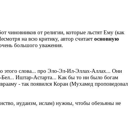
бот чиновников от религии, которые льстят Ему (как
Несмотря на всю критику, автор считает
основную
чень большого уважения.
о этого слова... про Эло-Эл-Ил-Эллах-Аллах... Они
Бел... Иштар-Астарта... Как бы то ни было богам
 Аврааму - так появился Коран (Мухамед проповедовал
ианство, иудаизм, ислам) нужны, чтобы обезьяны не