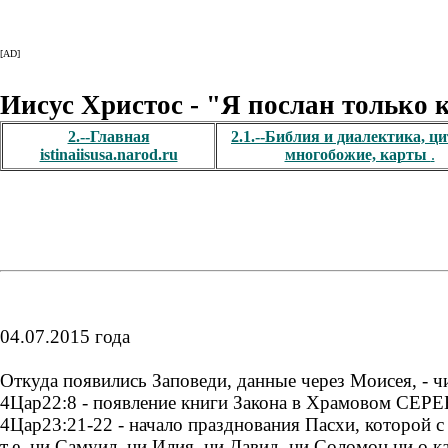
[AD]
Иисус Христос - "Я послан только 
2.--Главная
2.1.--Библия и диалектика, ц
istinaiisusa.narod.ru
многобожие, карты
.
04.07.2015 года
Откуда появились Заповеди, данные через Моисея, - чи
4Цар22:8 - появление книги Закона в Храмовом СЕРЕ
4Цар23:21-22 - начало празднования Пасхи, которой с 
т.е. ни Самуил, ни Илия, ни Давид, ни Соломон ни о к